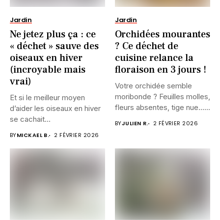
Jardin
Jardin
Ne jetez plus ça : ce
Orchidées mourantes
« déchet » sauve des
? Ce déchet de
oiseaux en hiver
cuisine relance la
(incroyable mais
floraison en 3 jours !
vrai)
Votre orchidée semble
moribonde ? Feuilles molles,
Et si le meilleur moyen
fleurs absentes, tige nue…
d’aider les oiseaux en hiver
Et...
se cachait...
BY
JULIEN R.
2 FÉVRIER 2026
BY
MICKAEL B.
2 FÉVRIER 2026