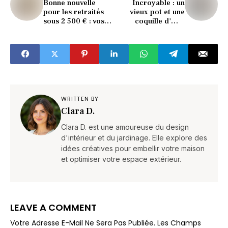
Bonne nouvelle
Incroyable : un
pour les retraités
vieux pot et une
sous 2 500 € : vos
coquille d'œuf
impôts pourraient
sauvent les
baisser (mais pas
mésanges l’hiver !
pour tous)
WRITTEN BY
Clara D.
Clara D. est une amoureuse du design
d'intérieur et du jardinage. Elle explore des
idées créatives pour embellir votre maison
et optimiser votre espace extérieur.
LEAVE A COMMENT
Votre Adresse E-Mail Ne Sera Pas Publiée.
Les Champs