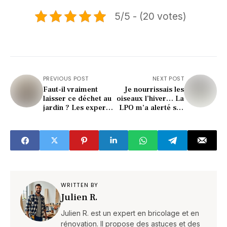
5/5 - (20 votes)
PREVIOUS POST
NEXT POST
Faut-il vraiment
Je nourrissais les
laisser ce déchet au
oiseaux l’hiver… La
jardin ? Les experts
LPO m’a alerté sur
se déchirent
un danger inattendu
!
WRITTEN BY
Julien R.
Julien R. est un expert en bricolage et en
rénovation. Il propose des astuces et des