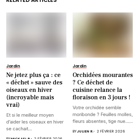
Jardin
Jardin
Ne jetez plus ça : ce
Orchidées mourantes
« déchet » sauve des
? Ce déchet de
oiseaux en hiver
cuisine relance la
(incroyable mais
floraison en 3 jours !
vrai)
Votre orchidée semble
moribonde ? Feuilles molles,
Et si le meilleur moyen
fleurs absentes, tige nue…
d’aider les oiseaux en hiver
Et...
se cachait...
BY
JULIEN R.
2 FÉVRIER 2026
BY
MICKAEL B.
2 FÉVRIER 2026