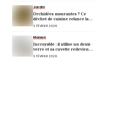
Jardin
Orchidées mourantes ? Ce
déchet de cuisine relance la
floraison en 3 jours !
2 FÉVRIER 2026
Maison
Incroyable : il utilise un demi-
verre et sa cuvette redevient
comme neuve !
2 FÉVRIER 2026