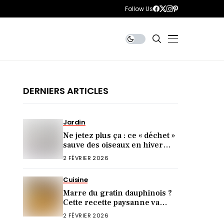
Follow Us
DERNIERS ARTICLES
Jardin
Ne jetez plus ça : ce « déchet »
sauve des oiseaux en hiver
(incroyable mais vrai)
2 FÉVRIER 2026
Cuisine
Marre du gratin dauphinois ?
Cette recette paysanne va
sublimer vos volailles
2 FÉVRIER 2026