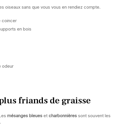
les oiseaux sans que vous vous en rendiez compte.
e coincer
upports en bois
e odeur
 plus friands de graisse
 Les
mésanges bleues
et
charbonnières
sont souvent les
.