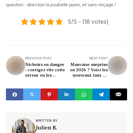
question : direction la poubelle jaune, et sans rinçage !
5/5 - (18 votes)
PREVIOUS POST
NEXT POST
Nichoirs en danger
Mauvaise surprise
: corrigez vite cette
en 2026 ? Voici les
erreur ou les
nouveaux taux du
oiseaux fuiront cet
Livret A et PEL
hiver !
(vous risquez d'y
perdre)
WRITTEN BY
Julien R.