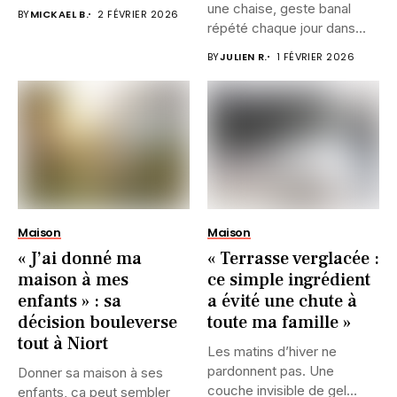
une chaise, geste banal
BY
MICKAEL B.
2 FÉVRIER 2026
répété chaque jour dans...
BY
JULIEN R.
1 FÉVRIER 2026
Maison
Maison
« J’ai donné ma
« Terrasse verglacée :
maison à mes
ce simple ingrédient
enfants » : sa
a évité une chute à
décision bouleverse
toute ma famille »
tout à Niort
Les matins d’hiver ne
pardonnent pas. Une
Donner sa maison à ses
couche invisible de gel
enfants, ça peut sembler